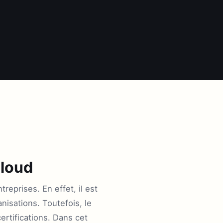
cloud
reprises. En effet, il est
isations. Toutefois, le
ertifications. Dans cet