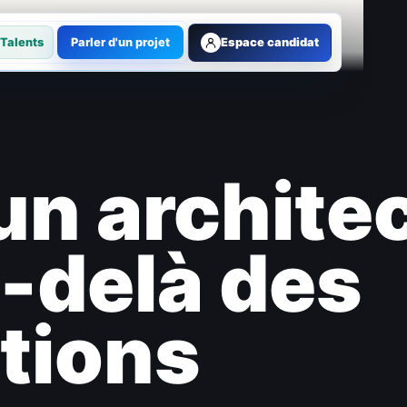
Talents
Parler d'un projet
Espace candidat
un archite
-delà des
ations