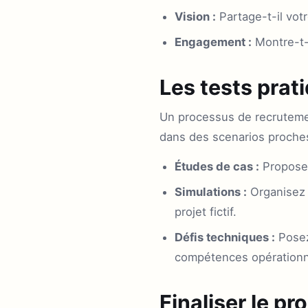
Vision :
Partage-t-il votr
Engagement :
Montre-t-i
Les tests prat
Un processus de recrutement
dans des scenarios proches
Études de cas :
Proposez
Simulations :
Organisez 
projet fictif.
Défis techniques :
Posez
compétences opérationn
Finaliser le p