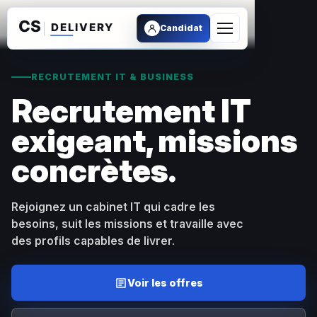
Aller au contenu
Candidat
Ouvrir le menu
RECRUTEMENT IT & BUSINESS
Recrutement IT
exigeant, missions
concrètes.
Rejoignez un cabinet IT qui cadre les
besoins, suit les missions et travaille avec
des profils capables de livrer.
Voir les offres