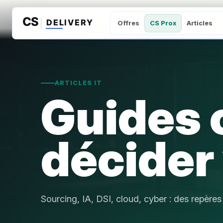
Aller au contenu
Offres
CS Prox
Articles
ARTICLES IT
Guides 
décider 
Sourcing, IA, DSI, cloud, cyber : des repère