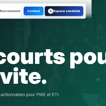
Recrutement
Contact
Espace candidat
courts po
vite.
s actionnables pour PME et ETI.