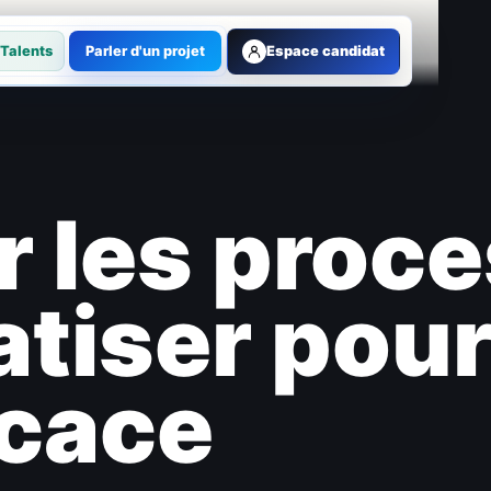
Talents
Parler d'un projet
Espace candidat
er les proc
tiser pou
icace