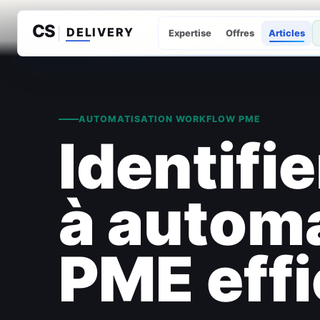
Expertise
Offres
Articles
AUTOMATISATION WORKFLOW PME
Identifi
à automa
PME eff