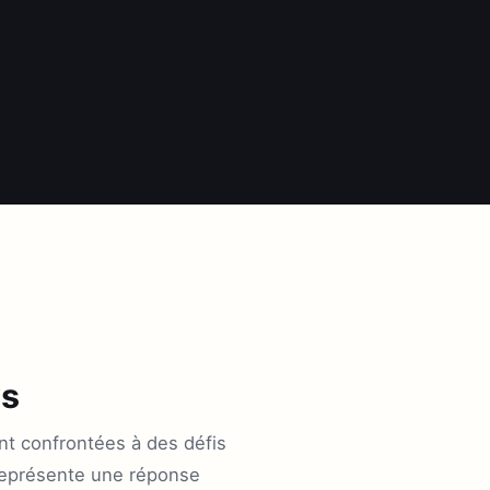
ws
nt confrontées à des défis
s représente une réponse