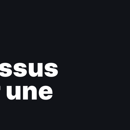
essus
r une