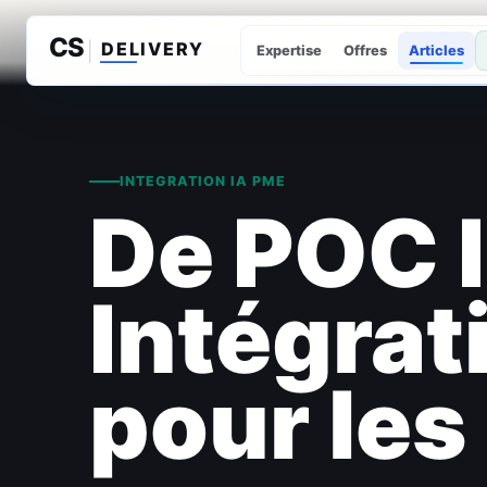
Expertise
Offres
Articles
INTEGRATION IA PME
De POC I
Intégrat
pour le