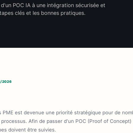
t d'un POC IA à une intégration sécurisée et
apes clés et les bonnes pratiques.
7/2026
 les PME est devenue une priorité stratégique pour de no
s processus. Afin de passer d'un POC (Proof of Concept) 
pes doivent être suivies.