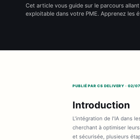
Cet article vous guide sur le parcours allan
exploitable dans votre PME. Apprenez les ét
PUBLIÉ PAR CS DELIVERY · 02/0
Introduction
L'intégration de l'IA dans
cherchant à optimiser leur
et sécurisée, plusieurs éta