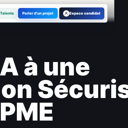
Talents
Parler d'un projet
Espace candidat
A à une
ion Sécuri
s PME