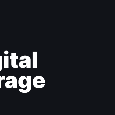
ital
rage