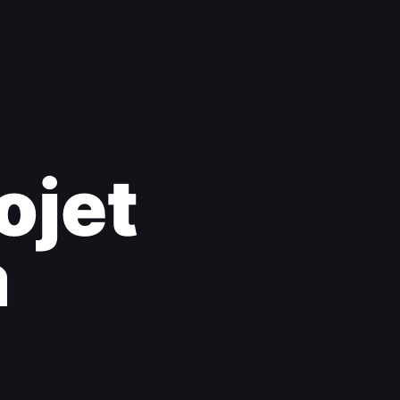
ojet
a