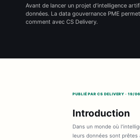
Avant de lancer un projet d'intelligence artifi
données. La data gouvernance PME permet 
comment avec CS Delivery.
PUBLIÉ PAR CS DELIVERY · 19/0
Introduction
Dans un monde où l'intellig
leurs données sont prêtes 