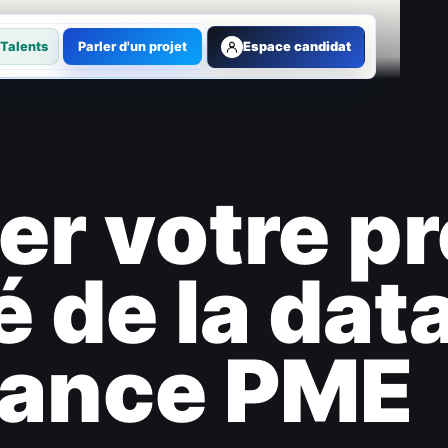
Talents
Parler d'un projet
Espace candidat
r votre pr
lé de la dat
ance PME