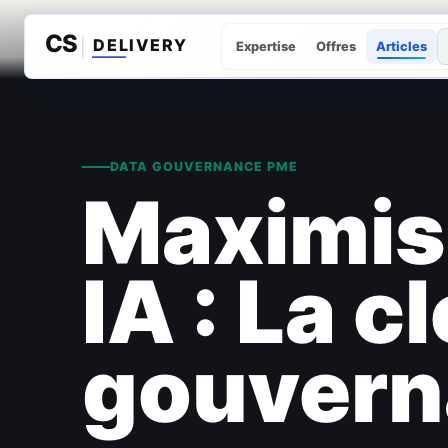
Expertise
Offres
Articles
DATA GOUVERNANCE PME
Maximise
IA : La c
gouvern