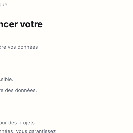
que.
ncer votre
ndre vos données
sible.
ure des données.
our des projets
onnées, vous garantissez