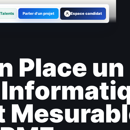
Talents
Parler d'un projet
Espace candidat
n Place un
 Informati
et Mesurab