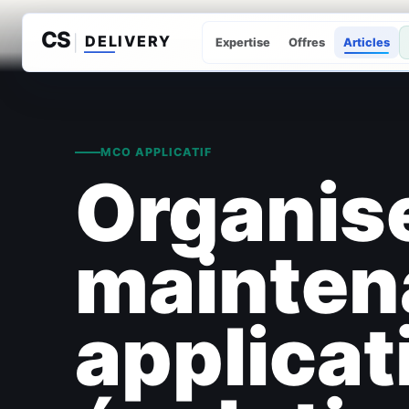
Expertise
Offres
Articles
MCO APPLICATIF
Organise
mainten
applicat