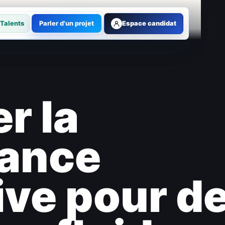
Talents
Parler d'un projet
Espace candidat
r la
ance
ive pour d