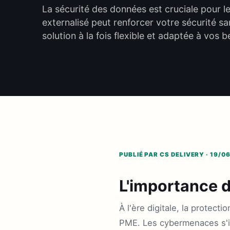
La sécurité des données est cruciale pour
externalisé peut renforcer votre sécurité sa
solution à la fois flexible et adaptée à vos b
PUBLIÉ PAR CS DELIVERY · 19/0
L'importance d
À l'ère digitale, la protec
PME. Les cybermenaces s'in