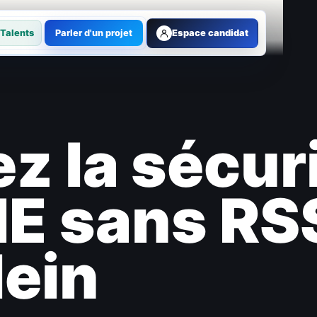
Talents
Parler d'un projet
Espace candidat
z la sécur
E sans RSS
lein