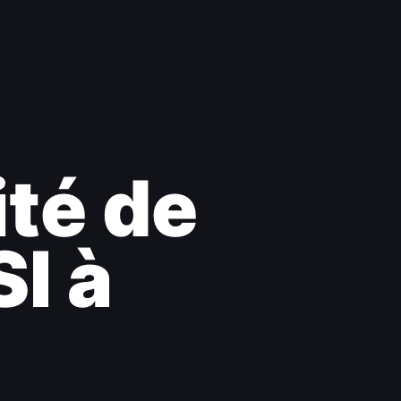
ité de
I à