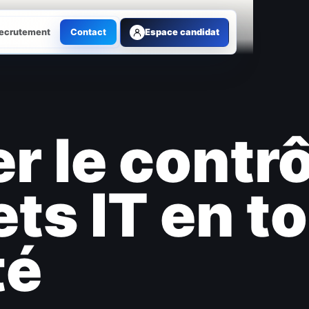
ecrutement
Contact
Espace candidat
r le contrô
ets IT en t
té