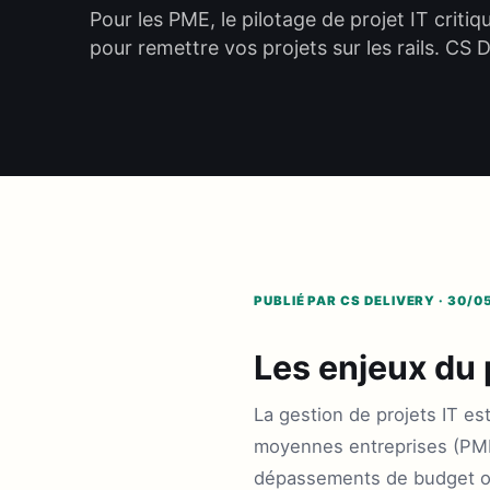
Pour les PME, le pilotage de projet IT critiq
pour remettre vos projets sur les rails. CS 
PUBLIÉ PAR CS DELIVERY · 30/0
Les enjeux du 
La gestion de projets IT es
moyennes entreprises (PME).
dépassements de budget ou,