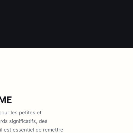
PME
our les petites et
ds significatifs, des
 est essentiel de remettre