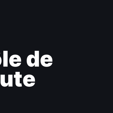
le de
oute