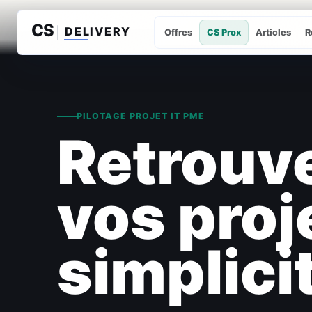
Offres
CS Prox
Articles
R
PILOTAGE PROJET IT PME
Retrouve
vos proj
simplici