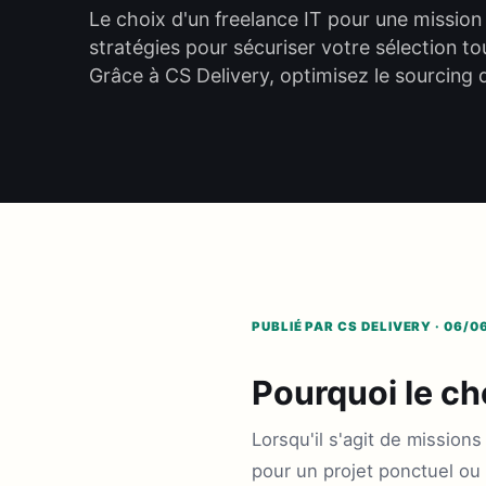
Le choix d'un freelance IT pour une mission
stratégies pour sécuriser votre sélection t
Grâce à CS Delivery, optimisez le sourcing 
PUBLIÉ PAR CS DELIVERY · 06/0
Pourquoi le cho
Lorsqu'il s'agit de missions
pour un projet ponctuel ou