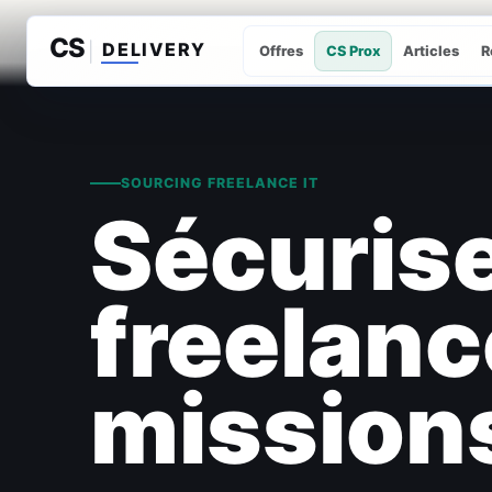
Offres
CS Prox
Articles
R
SOURCING FREELANCE IT
Sécurise
freelanc
mission