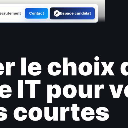
ecrutement
Contact
Espace candidat
r le choix 
e IT pour 
s courtes