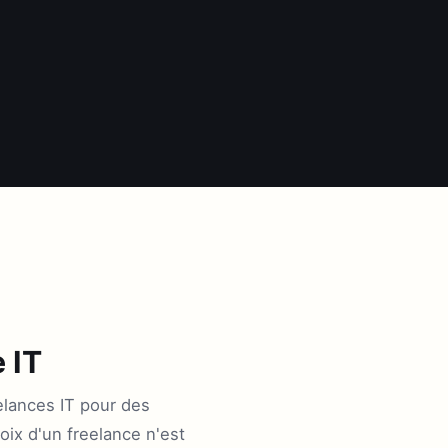
 IT
elances IT pour des
ix d'un freelance n'est