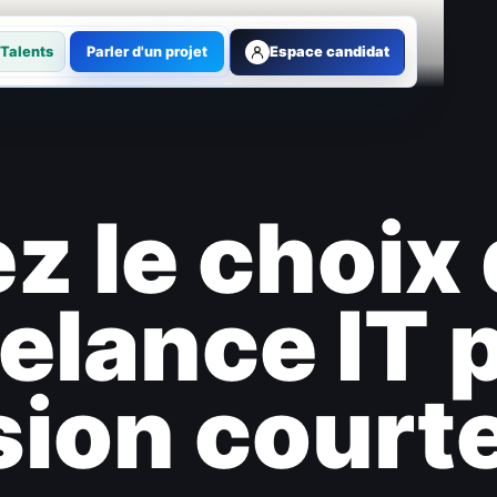
Talents
Parler d'un projet
Espace candidat
z le choix
eelance IT 
sion court