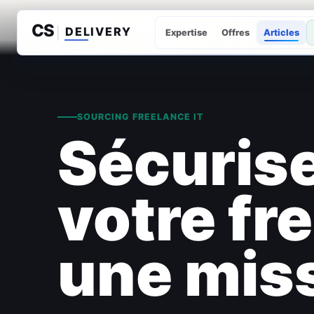
Expertise
Offres
Articles
SOURCING FREELANCE IT
Sécurise
votre fr
une mis