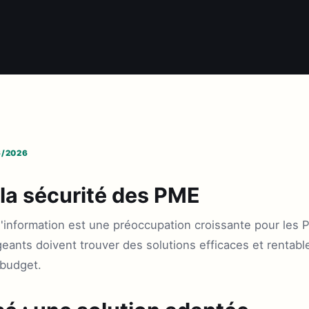
6/2026
 la sécurité des PME
'information est une préoccupation croissante pour les 
geants doivent trouver des solutions efficaces et rentabl
 budget.