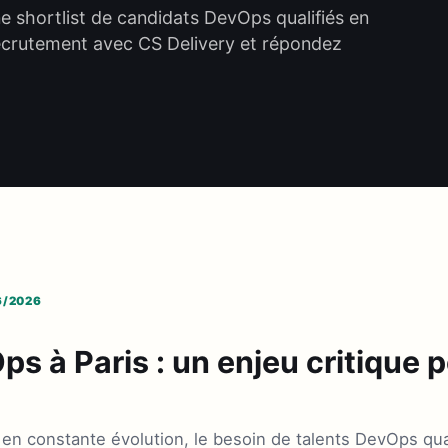
shortlist de candidats DevOps qualifiés en
ecrutement avec CS Delivery et répondez
6/2026
s à Paris : un enjeu critique 
 constante évolution, le besoin de talents DevOps qual