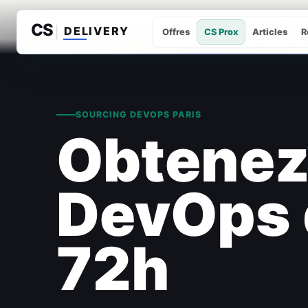
Offres
CS Prox
Articles
R
SOURCING DEVOPS PARIS
Obtenez 
DevOps q
72h