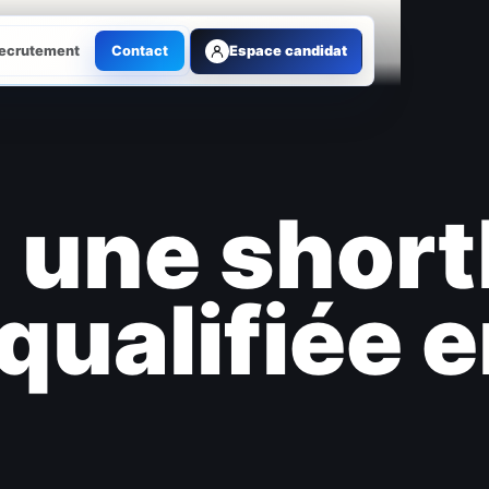
ecrutement
Contact
Espace candidat
une shortl
ualifiée 