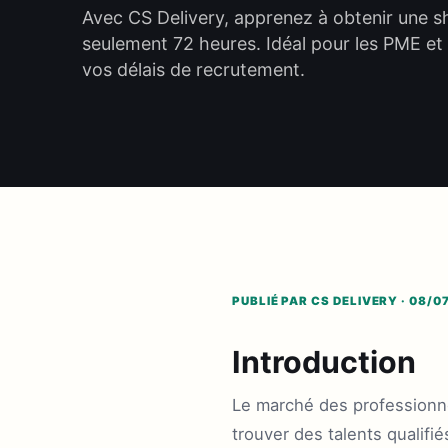
Avec CS Delivery, apprenez à obtenir une sh
seulement 72 heures. Idéal pour les PME et 
vos délais de recrutement.
PUBLIÉ PAR CS DELIVERY · 08/0
Introduction
Le marché des professionne
trouver des talents qualifié