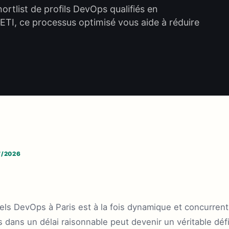
ortlist de profils DevOps qualifiés en
ETI, ce processus optimisé vous aide à réduire
7/2026
ls DevOps à Paris est à la fois dynamique et concurrenti
s dans un délai raisonnable peut devenir un véritable défi.