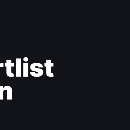
tlist
en