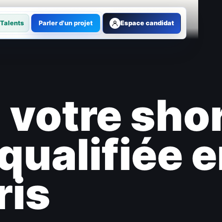
Talents
Parler d'un projet
Espace candidat
votre shor
ualifiée 
ris