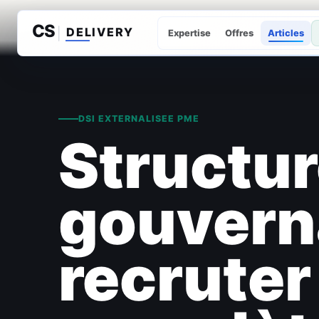
Expertise
Offres
Articles
DSI EXTERNALISEE PME
Structur
gouvern
recruter