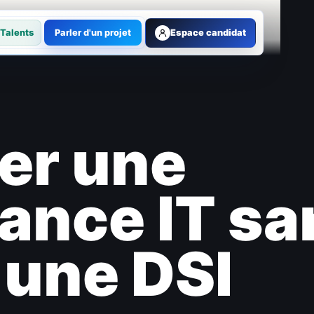
Talents
Parler d'un projet
Espace candidat
er une
ance IT sa
 une DSI