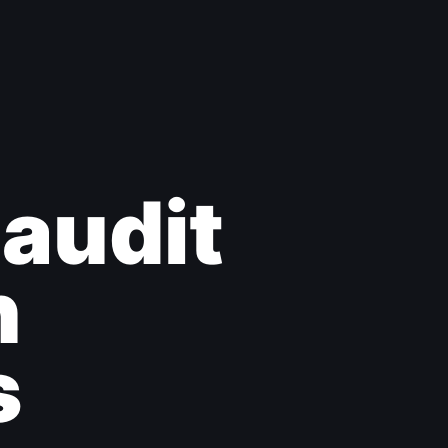
audit
n
s