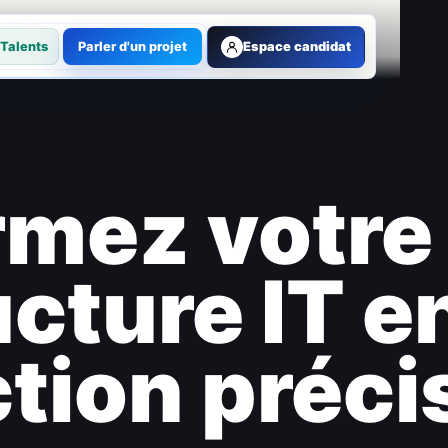
Talents
Parler d'un projet
Espace candidat
mez votre 
ucture IT e
ction préci