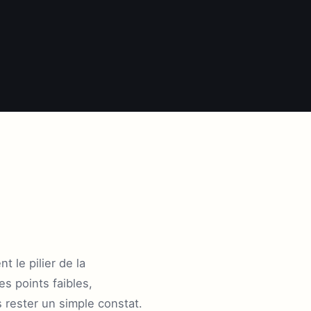
 le pilier de la
es points faibles,
s rester un simple constat.