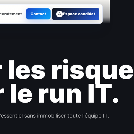
ecrutement
Contact
Espace candidat
 les risque
 le run IT.
ssentiel sans immobiliser toute l'équipe IT.