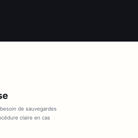
se
 besoin de sauvegardes
océdure claire en cas