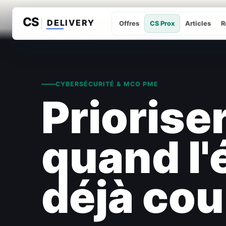
Offres
CS Prox
Articles
R
CYBERSÉCURITÉ & MCO PME
Prioriser
quand l'
déjà cou